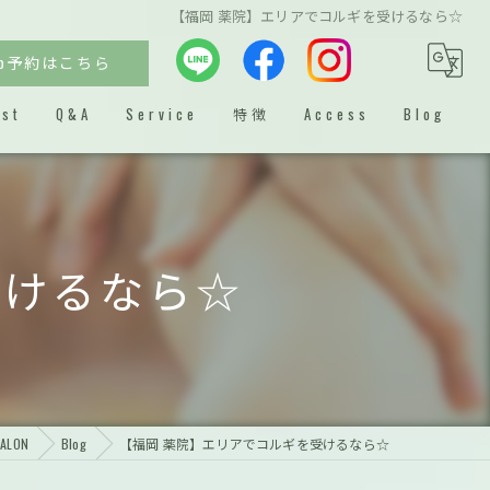
【福岡 薬院】エリアでコルギを受けるなら☆
eb予約はこちら
ist
Q&A
Service
特徴
Access
Blog
ビフォーアフター
クレンジング
受けるなら☆
コルギ
メンズ
フェイシャル
ALON
Blog
【福岡 薬院】エリアでコルギを受けるなら☆