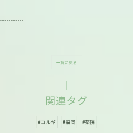
-------------
一覧に戻る
関連タグ
#コルギ
#福岡
#薬院